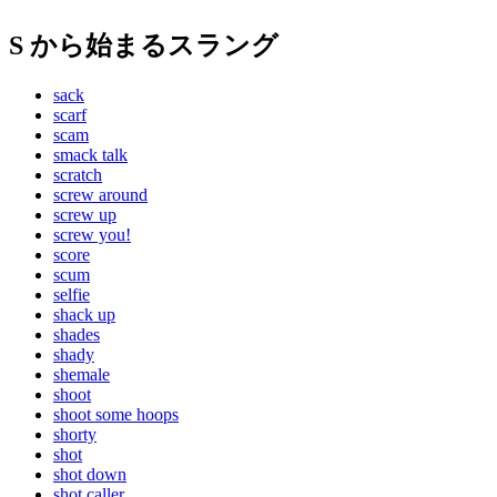
S から始まるスラング
sack
scarf
scam
smack talk
scratch
screw around
screw up
screw you!
score
scum
selfie
shack up
shades
shady
shemale
shoot
shoot some hoops
shorty
shot
shot down
shot caller