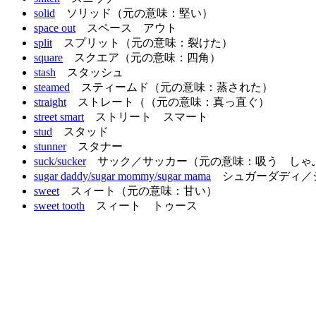
solid
ソリッド（元の意味：堅い）
space out
スペース アウト
split
スプリット（元の意味：裂けた）
square
スクエア（元の意味：四角）
stash
スタッシュ
steamed
スティームド（元の意味：蒸された）
straight
ストレート（（元の意味：真っ直ぐ）
street smart
ストリート スマート
stud
スタッド
stunner
スタナー
suck/sucker
サック／サッカー（元の意味：吸う しゃ
sugar daddy/sugar mommy/sugar mama
シュガーダディ／
sweet
スィート（元の意味：甘い）
sweet tooth
スィート トゥース