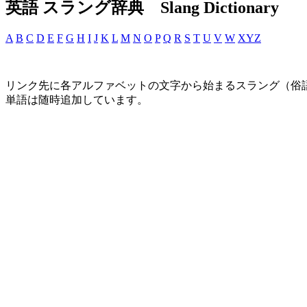
英語 スラング辞典 Slang Dictionary
A
B
C
D
E
F
G
H
I
J
K
L
M
N
O
P
Q
R
S
T
U
V
W
XYZ
リンク先に各アルファベットの文字から始まるスラング（俗
単語は随時追加しています。