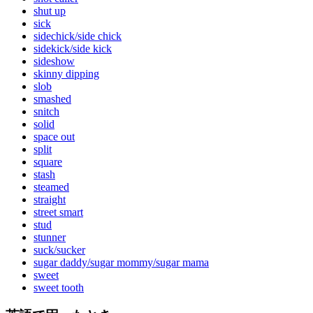
shut up
sick
sidechick/side chick
sidekick/side kick
sideshow
skinny dipping
slob
smashed
snitch
solid
space out
split
square
stash
steamed
straight
street smart
stud
stunner
suck/sucker
sugar daddy/sugar mommy/sugar mama
sweet
sweet tooth