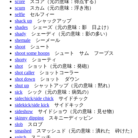
score
スコア（元の意味：得点する）
scum
スカム（元の意味：浮き泡）
selfie
セルフィー
shack up
シャックアップ
shades
シェーズ（元の意味：影 日よけ）
shady
シェーディ（元の意味：影の多い）
shemale
シーメール
shoot
シュート
shoot some hoops
シュート サム フープス
shorty
ショーティ
shot
ショット（元の意味：発砲）
shot caller
ショットコーラー
shot down
ショット ダウン
shut up
シャットアップ（元の意味：黙れ）
sick
シック（元の意味：病気の）
sidechick/side chick
サイドチック
sidekick/side kick
サイドキック
sideshow
サイドショウ（元の意味：見せ物）
skinny dipping
スキニーディッピン
slob
スロブ
smashed
スマッシュド（元の意味：潰れた 砕けた）
snitch
スニッチ